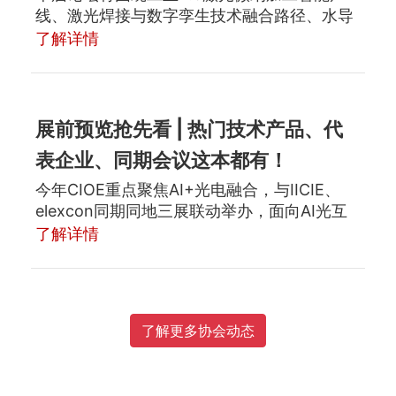
线、激光焊接与数字孪生技术融合路径、水导
激光"冷加工"技术突破、半导体激光芯片国产
了解详情
化、激光精准治疗、面部年轻化与皮肤外科联
合应用等热点话题进行探讨。
展前预览抢先看 | 热门技术产品、代
表企业、同期会议这本都有！
今年CIOE重点聚焦AI+光电融合，与IICIE、
elexcon同期同地三展联动举办，面向AI光互
连、AI重构智能感知与成像、AI升级智能制造
了解详情
等产业风口展示各类新产品、新技术、新应
用，构建光芯存电全生态！
了解更多协会动态