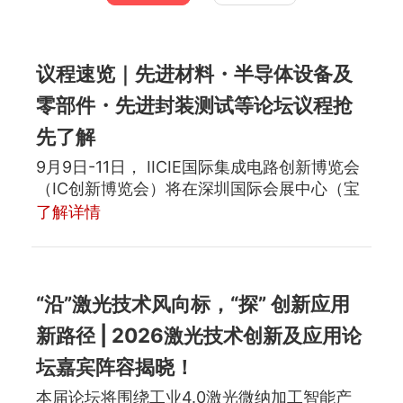
议程速览｜先进材料・半导体设备及
零部件・先进封装测试等论坛议程抢
先了解
9月9日-11日， IICIE国际集成电路创新博览会
（IC创新博览会）将在深圳国际会展中心（宝
安）盛大启幕，以“跨界融合・全链协同，共筑
了解详情
特色芯生态”为主题，构建覆盖集成电路全产业
链的高端交流平台。
“沿”激光技术风向标，“探” 创新应用
新路径 | 2026激光技术创新及应用论
坛嘉宾阵容揭晓！
本届论坛将围绕工业4.0激光微纳加工智能产