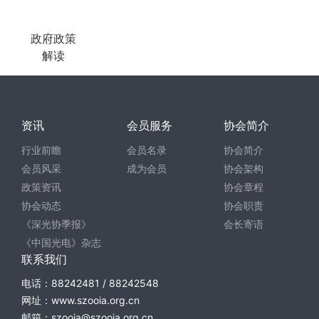
政府政策
解读
资讯
会员服务
协会简介
行业前瞻
会员名录
协会简介
会员风采
成为会员
协会架构
政策资讯
协会章程
协会动态
协会职责
《深光协季报》
会长寄语
《中国光电》杂志
联系我们
电话：88242481 / 88242548
网址：www.szooia.org.cn